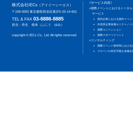
《サービス内容》
株式会社IECs
（アイイーシーエス）
○国際イベントにおけるトータル
〒158-0083 東京都世田谷区奥沢5-20-14-601
サービス
03-6886-8885
TEL & FAX
国内企業における国外イベン
担当：舟生 侑未（ふにう ゆみ）
外資系企業各種セミナー／パ
国際コンベンション
copyright © IECs Co., Ltd. All rights reserved
国際スポーツイベント
○コンサルティング
国際イベント制作時における
グローバル対応可能な各種企